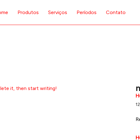
ome
Produtos
Serviços
Períodos
Contato
m
ete it, then start writing!
H
1
R
H